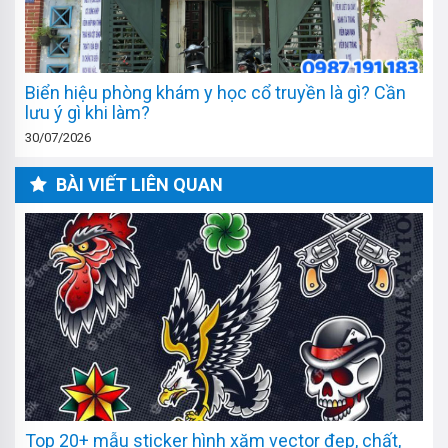
Biển hiệu phòng khám y học cổ truyền là gì? Cần
lưu ý gì khi làm?
30/07/2026
BÀI VIẾT LIÊN QUAN
Top 20+ mẫu sticker hình xăm vector đẹp, chất,