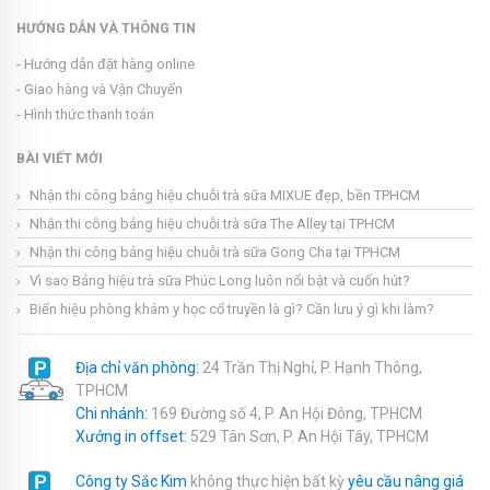
HƯỚNG DẪN VÀ THÔNG TIN
- Hướng dẫn đặt hàng online
- Giao hàng và Vận Chuyển
- Hình thức thanh toán
BÀI VIẾT MỚI
Nhận thi công bảng hiệu chuỗi trà sữa MIXUE đẹp, bền TPHCM
Nhận thi công bảng hiệu chuỗi trà sữa The Alley tại TPHCM
Nhận thi công bảng hiệu chuỗi trà sữa Gong Cha tại TPHCM
Vì sao Bảng hiệu trà sữa Phúc Long luôn nổi bật và cuốn hút?
Biển hiệu phòng khám y học cổ truyền là gì? Cần lưu ý gì khi làm?
Địa chỉ văn phòng:
24 Trần Thị Nghỉ, P. Hạnh Thông,
TPHCM
Chi nhánh:
169 Đường số 4, P. An Hội Đông, TPHCM
Xưởng in offset:
529 Tân Sơn, P. An Hội Tây, TPHCM
Công ty Sắc Kim
không thực hiện bất kỳ
yêu cầu nâng giá