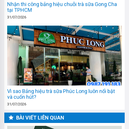
Nhận thi công bảng hiệu chuỗi trà sữa Gong Cha
tại TPHCM
31/07/2026
Vì sao Bảng hiệu trà sữa Phúc Long luôn nổi bật
và cuốn hút?
31/07/2026
BÀI VIẾT LIÊN QUAN