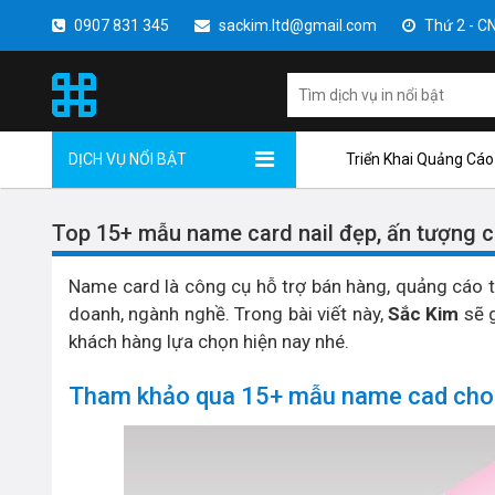
0907 831 345
sackim.ltd@gmail.com
Thứ 2 - CN 
DỊCH VỤ NỔI BẬT
Triển Khai Quảng Cáo
Top 15+ mẫu name card nail đẹp, ấn tượng 
Name card là công cụ hỗ trợ bán hàng, quảng cáo th
doanh, ngành nghề. Trong bài viết này,
Sắc Kim
sẽ 
khách hàng lựa chọn hiện nay nhé.
Tham khảo qua 15+ mẫu name cad cho t