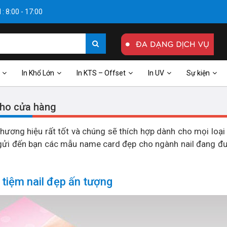
: 8:00 - 17:00
In Khổ Lớn
In KTS – Offset
In UV
Sự kiện
cho cửa hàng
ương hiệu rất tốt và chúng sẽ thích hợp dành cho mọi loại 
gửi đến bạn các mẫu name card đẹp cho ngành nail đang đ
iệm nail đẹp ấn tượng