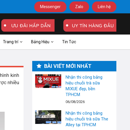
Messenger
Zalo
Liên hệ
Trang trí
Bảng Hiệu
Tin Tức
BÀI VIẾT MỚI NHẤT
hình kinh
Nhận thi công bảng
ược nhiều
hiệu chuỗi trà sữa
MIXUE đẹp, bền
TPHCM
06/08/2026
Nhận thi công bảng
hiệu chuỗi trà sữa The
Alley tại TPHCM