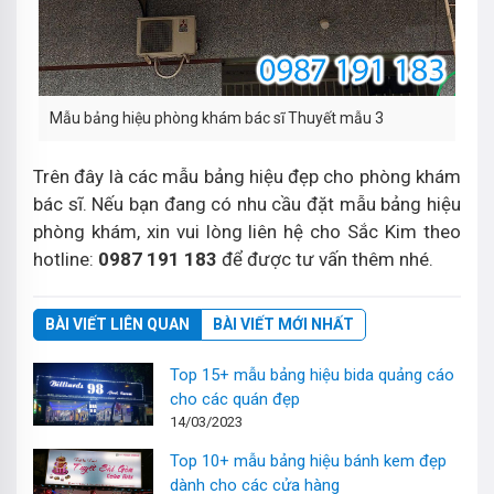
Mẫu bảng hiệu phòng khám bác sĩ Thuyết mẫu 3
Trên đây là các mẫu bảng hiệu đẹp cho phòng khám
bác sĩ. Nếu bạn đang có nhu cầu đặt mẫu bảng hiệu
phòng khám, xin vui lòng liên hệ cho Sắc Kim theo
hotline:
0987 191 183
để được tư vấn thêm nhé.
BÀI VIẾT LIÊN QUAN
BÀI VIẾT MỚI NHẤT
Top 15+ mẫu bảng hiệu bida quảng cáo
cho các quán đẹp
14/03/2023
Top 10+ mẫu bảng hiệu bánh kem đẹp
dành cho các cửa hàng