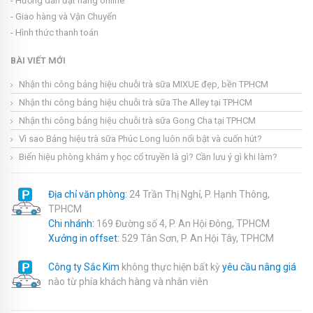
- Hướng dẫn đặt hàng online
- Giao hàng và Vận Chuyển
- Hình thức thanh toán
BÀI VIẾT MỚI
Nhận thi công bảng hiệu chuỗi trà sữa MIXUE đẹp, bền TPHCM
Nhận thi công bảng hiệu chuỗi trà sữa The Alley tại TPHCM
Nhận thi công bảng hiệu chuỗi trà sữa Gong Cha tại TPHCM
Vì sao Bảng hiệu trà sữa Phúc Long luôn nổi bật và cuốn hút?
Biển hiệu phòng khám y học cổ truyền là gì? Cần lưu ý gì khi làm?
Địa chỉ văn phòng:
24 Trần Thị Nghỉ, P. Hạnh Thông,
TPHCM
Chi nhánh:
169 Đường số 4, P. An Hội Đông, TPHCM
Xưởng in offset:
529 Tân Sơn, P. An Hội Tây, TPHCM
Công ty Sắc Kim
không thực hiện bất kỳ
yêu cầu nâng giá
nào từ phía khách hàng và nhân viên