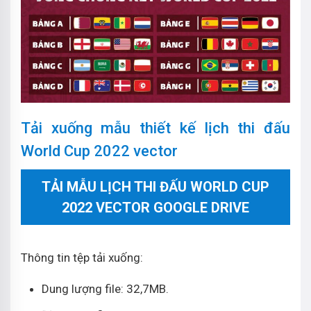
Tải xuống mẫu thiết kế lịch thi đấu
World Cup 2022 vector
TẢI MẪU LỊCH THI ĐẤU WORLD CUP
2022 VECTOR GOOGLE DRIVE
Thông tin tệp tải xuống:
Dung lượng file: 32,7MB.