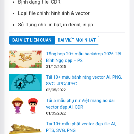
Định dạng file: CDR.
Loại file chỉnh: hình ảnh & vector.
Sử dụng cho: in bạt, in decal, in pp.
BÀI VIẾT LIÊN QUAN
BÀI VIẾT MỚI NHẤT
Tổng hợp 20+ mẫu backdrop 2026 Tết
Bính Ngọ đẹp – P2
31/12/2025
Tải 10+ mẫu bánh răng vector AI, PNG,
SVG, JPG/JPEG
02/05/2022
Tải 5 mẫu phụ nữ Việt mang áo dài
vector đẹp AI, CDR
01/05/2022
Tải 10+ mẫu phật vector đẹp file AI,
PTS, SVG, PNG