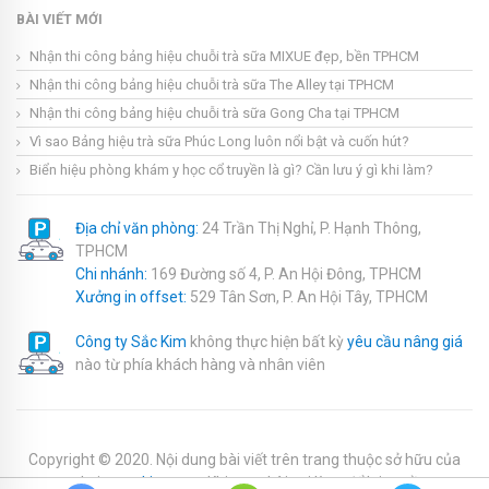
BÀI VIẾT MỚI
Nhận thi công bảng hiệu chuỗi trà sữa MIXUE đẹp, bền TPHCM
Nhận thi công bảng hiệu chuỗi trà sữa The Alley tại TPHCM
Nhận thi công bảng hiệu chuỗi trà sữa Gong Cha tại TPHCM
Vì sao Bảng hiệu trà sữa Phúc Long luôn nổi bật và cuốn hút?
Biển hiệu phòng khám y học cổ truyền là gì? Cần lưu ý gì khi làm?
Địa chỉ văn phòng:
24 Trần Thị Nghỉ, P. Hạnh Thông,
TPHCM
Chi nhánh:
169 Đường số 4, P. An Hội Đông, TPHCM
Xưởng in offset:
529 Tân Sơn, P. An Hội Tây, TPHCM
Công ty Sắc Kim
không thực hiện bất kỳ
yêu cầu nâng giá
nào từ phía khách hàng và nhân viên
Copyright © 2020. Nội dung bài viết trên trang thuộc sở hữu của
website
sackim.com
. Khi copy bài vui lòng để lại nguồn