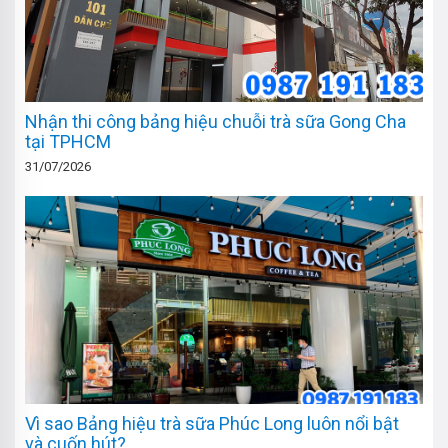
Nhận thi công bảng hiệu chuỗi trà sữa Gong Cha
tại TPHCM
31/07/2026
Vì sao Bảng hiệu trà sữa Phúc Long luôn nổi bật
và cuốn hút?