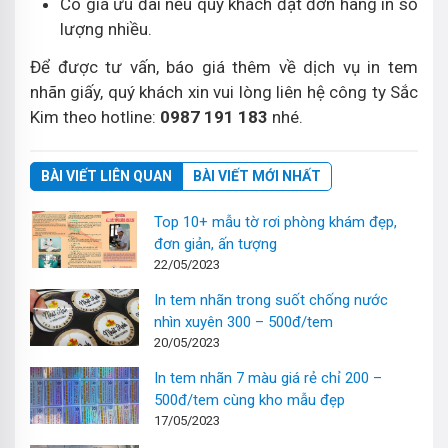
Có giá ưu đãi nếu quý khách đặt đơn hàng in số
lượng nhiều.
Để được tư vấn, báo giá thêm về dịch vụ in tem
nhãn giấy, quý khách xin vui lòng liên hệ công ty Sắc
Kim theo hotline:
0987 191 183
nhé.
BÀI VIẾT LIÊN QUAN
BÀI VIẾT MỚI NHẤT
Top 10+ mẫu tờ rơi phòng khám đẹp,
đơn giản, ấn tượng
22/05/2023
In tem nhãn trong suốt chống nước
nhìn xuyên 300 – 500đ/tem
20/05/2023
In tem nhãn 7 màu giá rẻ chỉ 200 –
500đ/tem cùng kho mẫu đẹp
17/05/2023