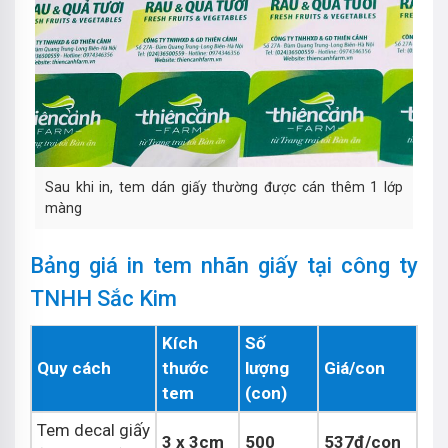
Sau khi in, tem dán giấy thường được cán thêm 1 lớp
màng
Bảng giá in tem nhãn giấy tại công ty
TNHH Sắc Kim
Kích
Số
Quy cách
thước
lượng
Giá/con
tem
(con)
Tem decal giấy
3 x 3cm
500
537đ/con