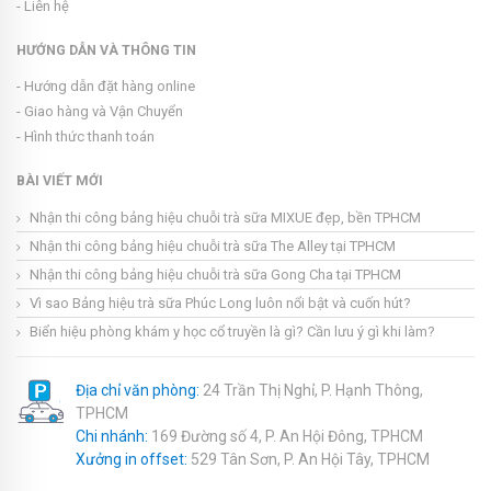
- Liên hệ
HƯỚNG DẪN VÀ THÔNG TIN
- Hướng dẫn đặt hàng online
- Giao hàng và Vận Chuyển
- Hình thức thanh toán
BÀI VIẾT MỚI
Nhận thi công bảng hiệu chuỗi trà sữa MIXUE đẹp, bền TPHCM
Nhận thi công bảng hiệu chuỗi trà sữa The Alley tại TPHCM
Nhận thi công bảng hiệu chuỗi trà sữa Gong Cha tại TPHCM
Vì sao Bảng hiệu trà sữa Phúc Long luôn nổi bật và cuốn hút?
Biển hiệu phòng khám y học cổ truyền là gì? Cần lưu ý gì khi làm?
Địa chỉ văn phòng:
24 Trần Thị Nghỉ, P. Hạnh Thông,
TPHCM
Chi nhánh:
169 Đường số 4, P. An Hội Đông, TPHCM
Xưởng in offset:
529 Tân Sơn, P. An Hội Tây, TPHCM