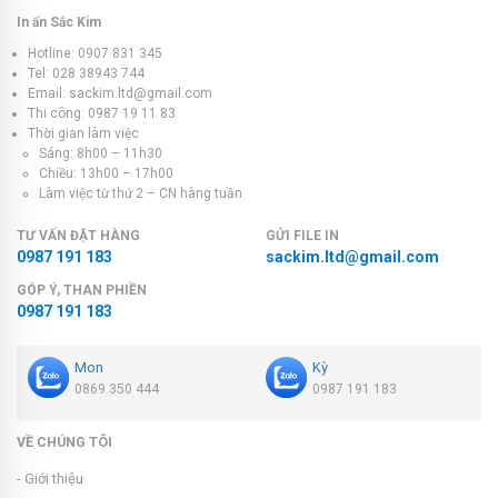
In ấn Sắc Kim
Hotline: 0907 831 345
Tel: 028 38943 744
Email: sackim.ltd@gmail.com
Thi công: 0987 19 11 83
Thời gian làm việc
Sáng: 8h00 – 11h30
Chiều: 13h00 – 17h00
Làm việc từ thứ 2 – CN hàng tuần
TƯ VẤN ĐẶT HÀNG
GỬI FILE IN
0987 191 183
sackim.ltd@gmail.com
GÓP Ý, THAN PHIỀN
0987 191 183
Mon
Kỳ
0869 350 444
0987 191 183
VỀ CHÚNG TÔI
- Giới thiệu