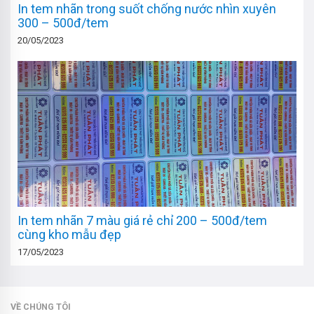
In tem nhãn trong suốt chống nước nhìn xuyên
300 – 500đ/tem
20/05/2023
In tem nhãn 7 màu giá rẻ chỉ 200 – 500đ/tem
cùng kho mẫu đẹp
17/05/2023
VỀ CHÚNG TÔI