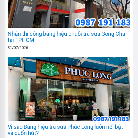
Nhận thi công bảng hiệu chuỗi trà sữa Gong Cha
tại TPHCM
31/07/2026
Vì sao Bảng hiệu trà sữa Phúc Long luôn nổi bật
và cuốn hút?