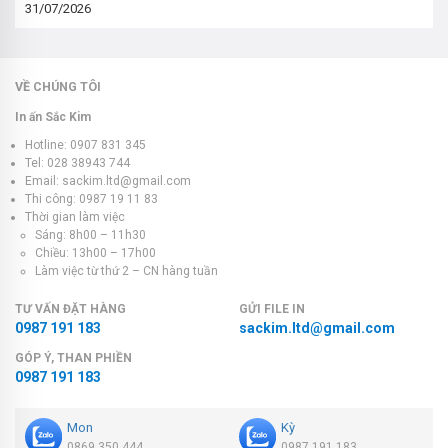
31/07/2026
VỀ CHÚNG TÔI
In ấn Sắc Kim
Hotline: 0907 831 345
Tel: 028 38943 744
Email: sackim.ltd@gmail.com
Thi công: 0987 19 11 83
Thời gian làm việc
Sáng: 8h00 – 11h30
Chiều: 13h00 – 17h00
Làm việc từ thứ 2 – CN hàng tuần
TƯ VẤN ĐẶT HÀNG
GỬI FILE IN
0987 191 183
sackim.ltd@gmail.com
GÓP Ý, THAN PHIỀN
0987 191 183
Mon
Kỳ
0869 350 444
0987 191 183