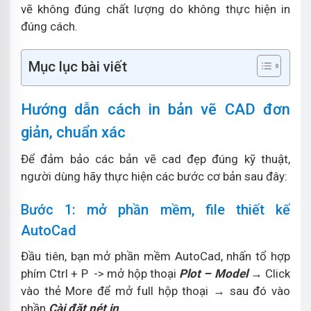
vẽ không đúng chất lượng do không thực hiện in
đúng cách.
Mục lục bài viết
Hướng dẫn cách in bản vẽ CAD đơn
giản, chuẩn xác
Để đảm bảo các bản vẽ cad đẹp đúng kỹ thuật,
người dùng hãy thực hiện các bước cơ bản sau đây:
Bước 1: mở phần mềm, file thiết kế
AutoCad
Đầu tiên, bạn mở phần mềm AutoCad, nhấn tổ hợp
phím Ctrl + P -> mở hộp thoại
Plot – Model
→ Click
vào thẻ More để mở full hộp thoại → sau đó vào
phần
Cài đặt nét in
.