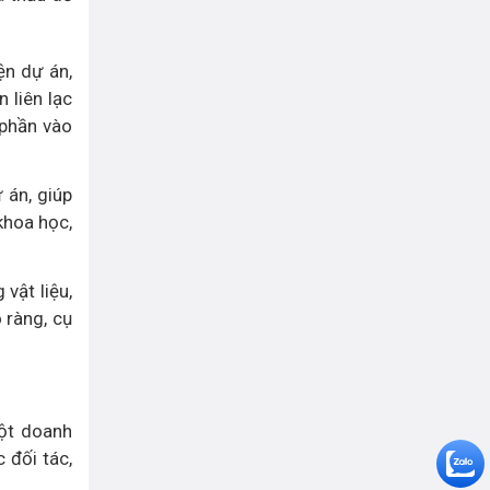
ện dự án,
n liên lạc
 phần vào
 án, giúp
khoa học,
vật liệu,
 ràng, cụ
một doanh
 đối tác,