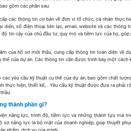
ể bao gồm các phần sau:
ấp các thông tin cơ bản về đơn vị tổ chức, cá nhân thực hi
 diện, số điện thoại liên lạc, email, website và các thông ti
 độ tin cậy của chủ đầu tư, quy mô và tiềm lực của họ, góp
 tâm của hồ sơ mời thầu, cung cấp thông tin toàn diện về dự
ụ thể của dự án. Các thông tin cần được trình bày một cách 
ào các yêu cầu kỹ thuật cụ thể của dự án, bao gồm chất lượng 
nh thực hiện, thiết kế,… Yêu cầu kỹ thuật được đưa ra phải rõ
 thầu.
ững thành phần gì?
ể hiện năng lực, trình độ, tiềm lực và những thành tựu mà 
ồ sơ năng lực là bộ mặt của doanh nghiệp, giúp thuyết phục
ản phẩm, dịch vụ của mình.