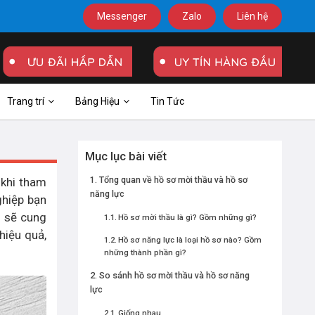
Messenger
Zalo
Liên hệ
Trang trí
Bảng Hiệu
Tin Tức
Mục lục bài viết
Tổng quan về hồ sơ mời thầu và hồ sơ
 khi tham
năng lực
ghiệp bạn
m
sẽ cung
Hồ sơ mời thầu là gì? Gồm những gì?
hiệu quả,
Hồ sơ năng lực là loại hồ sơ nào? Gồm
những thành phần gì?
So sánh hồ sơ mời thầu và hồ sơ năng
lực
Giống nhau