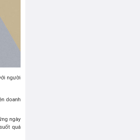
với người
tên doanh
hững ngày
 suốt quá