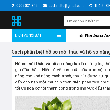
0907 831 345
sackim.ltd@gmail.com
Thứ 2 - CN 
DỊCH VỤ NỔI BẬT
Triển Khai Quảng Cáo
Cách phân biệt hồ sơ mời thầu và hồ sơ năng
Hồ sơ mời thầu và hồ sơ năng lực
là những loại h
gia đấu thầu. Hiểu rõ về bản chất, cấu trúc, nội d
nâng cao khả năng cạnh tranh, thu hút được sự qua
cấp cho bạn một cái nhìn toàn diện, phân tích chi t
tối ưu hóa cơ hội thành công trong lĩnh vực đấu thầ