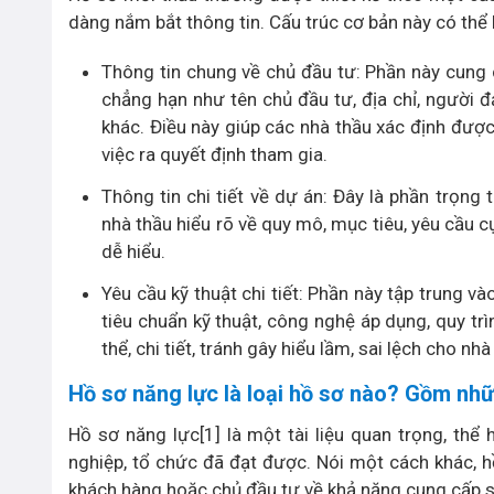
dàng nắm bắt thông tin. Cấu trúc cơ bản này có th
Thông tin chung về chủ đầu tư: Phần này cung c
chẳng hạn như tên chủ đầu tư, địa chỉ, người đại
khác. Điều này giúp các nhà thầu xác định được
việc ra quyết định tham gia.
Thông tin chi tiết về dự án: Đây là phần trọng
nhà thầu hiểu rõ về quy mô, mục tiêu, yêu cầu c
dễ hiểu.
Yêu cầu kỹ thuật chi tiết: Phần này tập trung v
tiêu chuẩn kỹ thuật, công nghệ áp dụng, quy trì
thể, chi tiết, tránh gây hiểu lầm, sai lệch cho nhà
Hồ sơ năng lực là loại hồ sơ nào? Gồm nh
Hồ sơ năng lực[
1
] là một tài liệu quan trọng, th
nghiệp, tổ chức đã đạt được. Nói một cách khác, h
khách hàng hoặc chủ đầu tư về khả năng cung cấp s