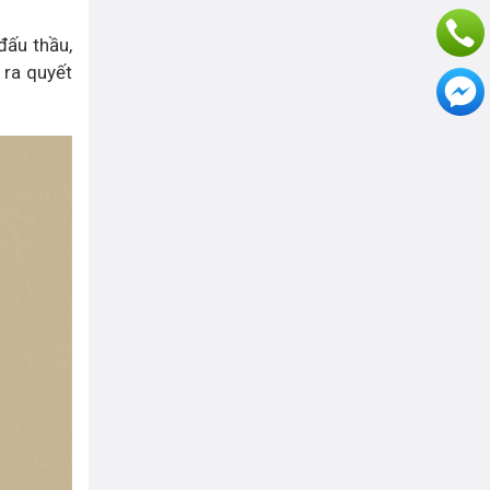
đấu thầu,
 ra quyết