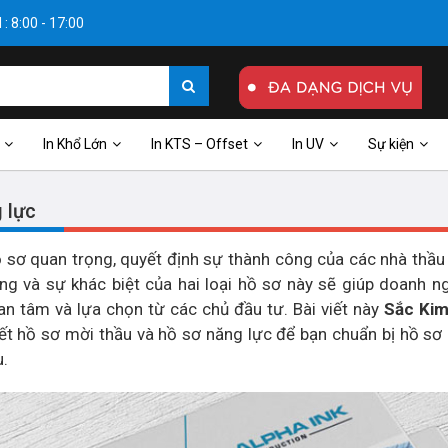
: 8:00 - 17:00
In Khổ Lớn
In KTS – Offset
In UV
Sự kiện
 lực
ồ sơ quan trọng, quyết định sự thành công của các nhà thầu
ung và sự khác biệt của hai loại hồ sơ này sẽ giúp doanh n
n tâm và lựa chọn từ các chủ đầu tư. Bài viết này
Sắc Ki
iết hồ sơ mời thầu và hồ sơ năng lực để bạn chuẩn bị hồ sơ 
u.