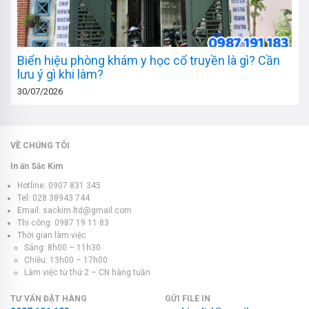
Biển hiệu phòng khám y học cổ truyền là gì? Cần
lưu ý gì khi làm?
30/07/2026
VỀ CHÚNG TÔI
In ấn Sắc Kim
Hotline: 0907 831 345
Tel: 028 38943 744
Email: sackim.ltd@gmail.com
Thi công: 0987 19 11 83
Thời gian làm việc
Sáng: 8h00 – 11h30
Chiều: 13h00 – 17h00
Làm việc từ thứ 2 – CN hàng tuần
TƯ VẤN ĐẶT HÀNG
GỬI FILE IN