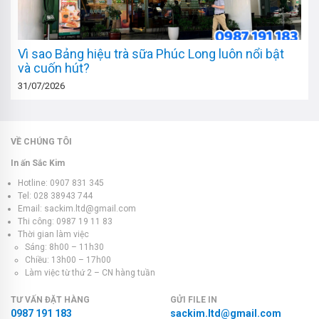
Vì sao Bảng hiệu trà sữa Phúc Long luôn nổi bật
và cuốn hút?
31/07/2026
VỀ CHÚNG TÔI
In ấn Sắc Kim
Hotline: 0907 831 345
Tel: 028 38943 744
Email: sackim.ltd@gmail.com
Thi công: 0987 19 11 83
Thời gian làm việc
Sáng: 8h00 – 11h30
Chiều: 13h00 – 17h00
Làm việc từ thứ 2 – CN hàng tuần
TƯ VẤN ĐẶT HÀNG
GỬI FILE IN
0987 191 183
sackim.ltd@gmail.com