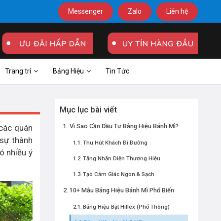
Messenger
Zalo
Liên hệ
Trang trí
Bảng Hiệu
Tin Tức
Mục lục bài viết
Vì Sao Cần Đầu Tư Bảng Hiệu Bánh Mì?
 các quán
 sự thành
Thu Hút Khách Đi Đường
ó nhiều ý
Tăng Nhận Diện Thương Hiệu
Tạo Cảm Giác Ngon & Sạch
10+ Mẫu Bảng Hiệu Bánh Mì Phổ Biến
Bảng Hiệu Bạt Hiflex (Phổ Thông)