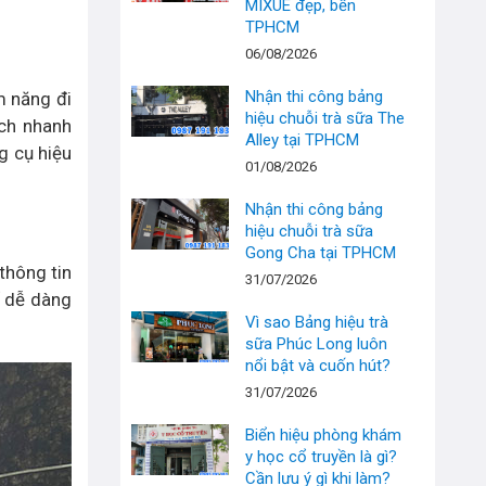
MIXUE đẹp, bền
TPHCM
06/08/2026
Nhận thi công bảng
m năng đi
hiệu chuỗi trà sữa The
ách nhanh
Alley tại TPHCM
g cụ hiệu
01/08/2026
Nhận thi công bảng
hiệu chuỗi trà sữa
Gong Cha tại TPHCM
thông tin
31/07/2026
ể dễ dàng
Vì sao Bảng hiệu trà
sữa Phúc Long luôn
nổi bật và cuốn hút?
31/07/2026
Biển hiệu phòng khám
y học cổ truyền là gì?
Cần lưu ý gì khi làm?