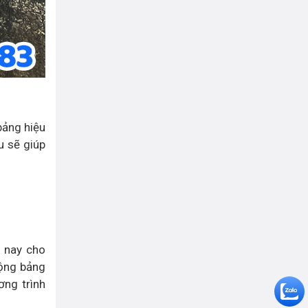
bảng hiệu
u sẽ giúp
n nay cho
động bảng
ơng trình